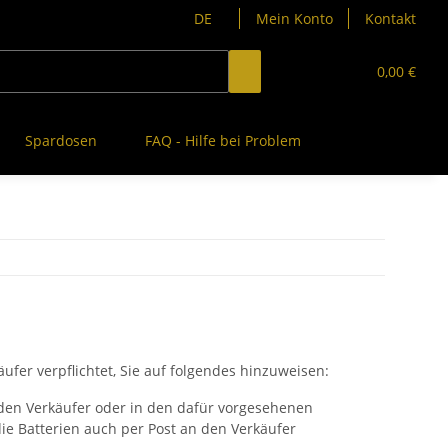
DE
Mein Konto
Kontakt
0,00 €
Spardosen
FAQ - Hilfe bei Problem
ufer verpflichtet, Sie auf folgendes hinzuweisen:
n den Verkäufer oder in den dafür vorgesehenen
e Batterien auch per Post an den Verkäufer