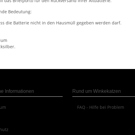
l das Briefporto für den Rückversand Ihrer Altbatterie.
ende Bedeutung:
s die Batterie nicht in den Hausmüll gegeben werden darf.
mium
ksilber.
he Informationen
Rund um Winkekatzen
sum
FAQ - Hilfe bei Problem
hutz