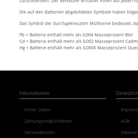
zurücksenden. Der Verkäufer erstattet Ihnen auf jeden Fal
Die auf den Batterien abgebildeten Symbole haben folg
Das Symbol der durchgekreuzten Mülltonne bedeutet, das
Pb = Batterie enthält mehr als 0,004 Masseprozent Blei
Cd = Batterie enthält mehr als 0,002 Masseprozent Cad
Hg = Batterie enthält mehr als 0,0005 Masseprozent Quec
Informationen
Gesetzlic
Unser Laden
Impres
Zahlungsmöglichkeiten
AGB
Versandkosten
Datensc