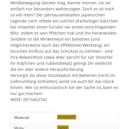
Winkbewegung stecken mag, könnte meinen, sie sei
einfach nur besonders wohlerzogen. Doch es ist noch
so viel mehr! Der jahrtausendealten japanischen
Legende nach rettete ein solches dreifarbiges Kätzchen
bei Unwetter einen Fürsten vor einem einschlagenden
Blitz, indem es sein Pfötchen hob und ihn heranwinkte.
Seitdem ist die Winkemieze ein beliebtes (und
möglicherweise auch das effektivste) Werkzeug, ein
bisschen Einfluss auf das Schicksal zu nehmen - und
ihre Bekanntheit sowie Alter spricht für sie! Streichel
ihr Köpfchen und rubbeldiekatz gelingt Dir vielleicht
die ein oder andere Herausforderung.
Versorgst Du diese Glückskatze mit Batterien (nicht im
Lieferumfang enthalten), winkt sie auch Dir das Glück
hinein. Wer so enthusiastisch bei der Sache ist, kann es
nur gut machen!
WEEE: DE15452742
Produkteigenschaft
Wert
Kunststoff
Material:
Katze
Motiv: