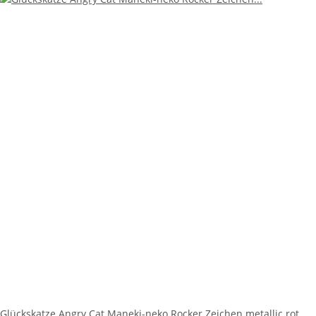
Glückskatze Angry Cat Maneki-neko Rocker Zeichen metallic rot