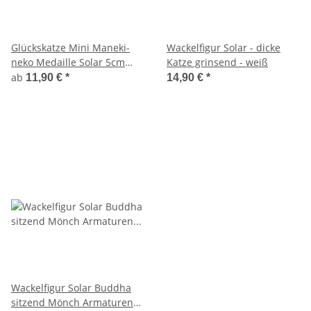
Glückskatze Mini Maneki-
Wackelfigur Solar - dicke
neko Medaille Solar 5cm
Katze grinsend - weiß
Winkekatze Lucky cat
ab
11,90 €
*
14,90 €
*
Wackelfigur Solar Buddha
sitzend Mönch Armaturen