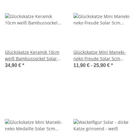
Glückskatze Keramik 10cm
Glückskatze Mini Maneki-
weiß Bambussockel Solar
neko Freude Solar 5cm
Maneki-neko Winkekatze
Winkekatze Lucky cat
34,90 €
*
11,90 € -
25,90 €
*
Lucky cat