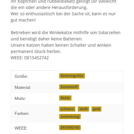
ihr Köpfchen und rubbeldiekatz gelingt Dir vielleicht
die ein oder andere Herausforderung.
Wer so enthusiastisch bei der Sache ist, kann es nur
gut machen!
Betrieben wird die Winkekatze mithilfe von Solarzellen
und benötigt daher keine Batterien.
Unsere Katzen haben keinen Schalter und winken
permanent Glück herbei.
WEEE: DE15452742
Produkteigenschaft
Wert
Einheitsgröße
Größe:
Kunststoff
Material:
Katze
Motiv:
schwarz
weiß
gold
Farben:
mehrfarbig
DE15452742
WEEE: