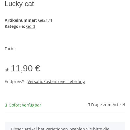
Lucky cat
Artikelnummer:
Ge2171
Kategorie:
Gold
Farbe
11,90 €
ab
Endpreis* ,
Versandkostenfreie Lieferung
Frage zum Artikel
Sofort verfügbar
x
Dieser Artikel hat Variationen. Wählen Sie bitte die