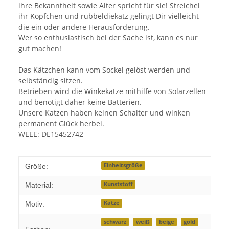
ihre Bekanntheit sowie Alter spricht für sie! Streichel
ihr Köpfchen und rubbeldiekatz gelingt Dir vielleicht
die ein oder andere Herausforderung.
Wer so enthusiastisch bei der Sache ist, kann es nur
gut machen!
Das Kätzchen kann vom Sockel gelöst werden und
selbständig sitzen.
Betrieben wird die Winkekatze mithilfe von Solarzellen
und benötigt daher keine Batterien.
Unsere Katzen haben keinen Schalter und winken
permanent Glück herbei.
WEEE: DE15452742
Produkteigenschaft
Wert
Einheitsgröße
Größe:
Kunststoff
Material:
Katze
Motiv:
schwarz
weiß
beige
gold