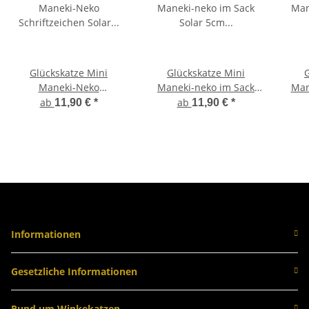
Glückskatze Mini
Glückskatze Mini
Maneki-Neko
Maneki-neko im Sack
Man
Schriftzeichen Solar 5cm
Solar 5cm Winkekatze
Sol
ab
ab
11,90 €
*
11,90 €
*
Winkekatze Lucky cat
Lucky cat
Informationen
Gesetzliche Informationen
Rund um Winkekatzen