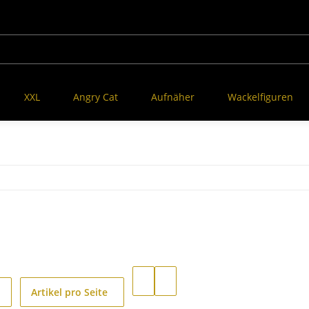
XXL
Angry Cat
Aufnäher
Wackelfiguren
Artikel pro Seite