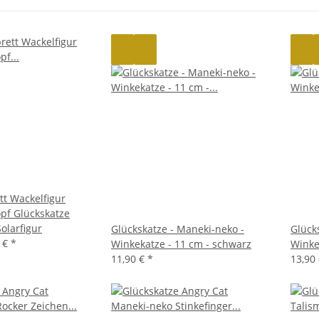
t Wackelfigur
pf Glückskatze
olarfigur
Glückskatze - Maneki-neko -
Glück
0 €
*
Winkekatze - 11 cm - schwarz
Winke
11,90 €
*
13,90