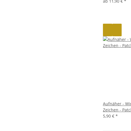
ab
11,90 €
*
Aufnäher - Wi
Zeichen - Pat
5,90 €
*