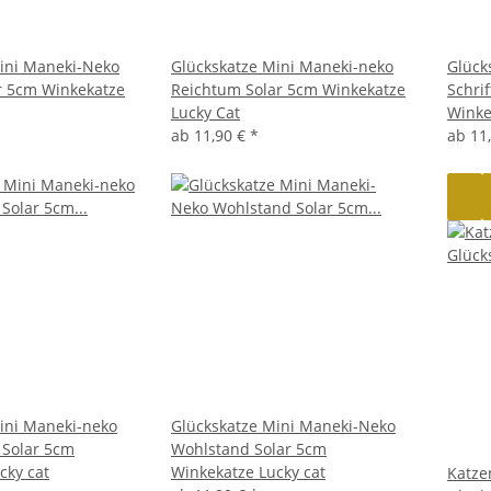
ini Maneki-Neko
Glückskatze Mini Maneki-neko
Glück
ar 5cm Winkekatze
Reichtum Solar 5cm Winkekatze
Schri
Lucky Cat
Winke
ab
11,90 €
*
ab
11
ini Maneki-neko
Glückskatze Mini Maneki-Neko
 Solar 5cm
Wohlstand Solar 5cm
cky cat
Winkekatze Lucky cat
Katze