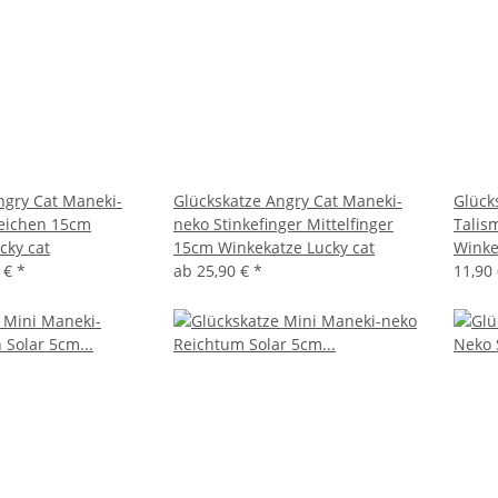
ngry Cat Maneki-
Glückskatze Angry Cat Maneki-
Glück
Zeichen 15cm
neko Stinkefinger Mittelfinger
Talis
cky cat
15cm Winkekatze Lucky cat
Winke
0 €
*
ab
25,90 €
*
11,90 