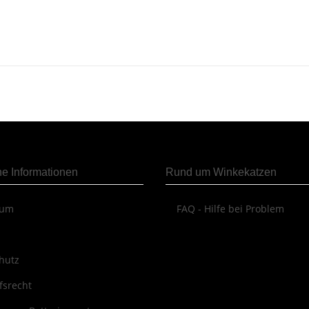
he Informationen
Rund um Winkekatzen
sum
FAQ - Hilfe bei Problem
hutz
fsrecht