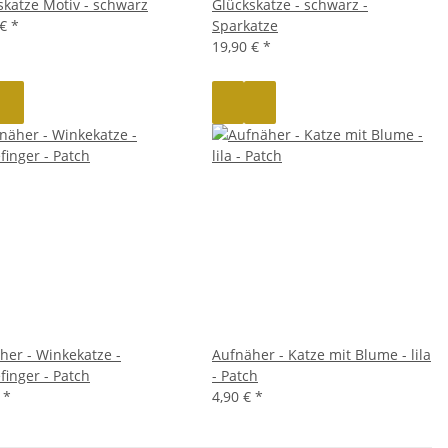
skatze Motiv - schwarz
Glückskatze - schwarz -
 €
*
Sparkatze
19,90 €
*
her - Winkekatze -
Aufnäher - Katze mit Blume - lila
finger - Patch
- Patch
€
*
4,90 €
*