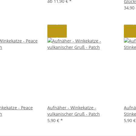
ab
11,90 €
*
Glück
34,90
nkekatze - Peace
Aufnäher - Winkekatze -
Aufnä
ch
vulkanischer Gruß - Patch
Stinke
5,90 €
*
5,90 