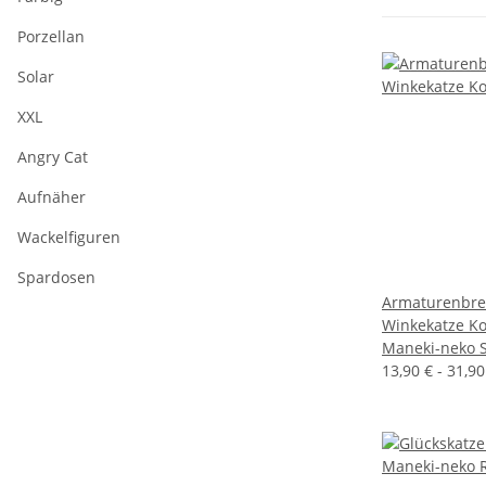
Porzellan
Solar
XXL
Angry Cat
Aufnäher
Wackelfiguren
Spardosen
Armaturenbret
Winkekatze Ko
Maneki-neko S
13,90 € -
31,9