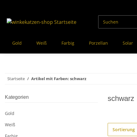
Gold
Weiß
Farbig
Porzellan
Solar
Startseite
Artikel mit Farben: schwarz
schwarz
Kategorien
Gold
Weiß
Sortierung
Farbig